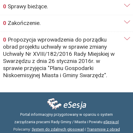
0
Sprawy bieżące.
0
Zakończenie.
0
Propozycja wprowadzenia do porządku
obrad projektu uchwały w sprawie zmiany
Uchwały Nr XVIII/182/2016 Rady Miejskiej w
Swarzędzu z dnia 26 stycznia 2016r. w
sprawie przyjęcia "Planu Gospodarki
Niskoemisyjnej Miasta i Gminy Swarzędz".
Portal informacyjny przygotowany w oparciu o system
zarządzania pracami Rady Gminy / Miasta i Powiatu
eSesja.pl
Polecamy:
System do zdalnych głosowań
|
Transmisje z obrad