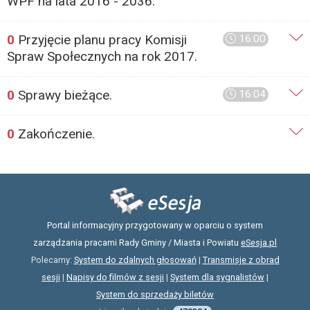
WPF na lata 2016 - 2036.
0
Przyjęcie planu pracy Komisji
16:00
Spraw Społecznych na rok 2017.
0
Sprawy bieżące.
16:04
0
Zakończenie.
Portal informacyjny przygotowany w oparciu o system
zarządzania pracami Rady Gminy / Miasta i Powiatu
eSesja.pl
Polecamy:
System do zdalnych głosowań
|
Transmisje z obrad
sesji
|
Napisy do filmów z sesji
|
System dla sygnalistów
|
System do sprzedaży biletów