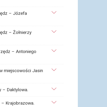
zędz – Józefa
ędz – Żołnierzy
arzędz – Antoniego
 w miejscowości Jasin
y – Daktylowa.
 – Krajobrazowa.