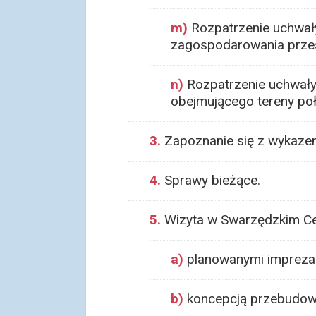
m)
Rozpatrzenie uchwały
zagospodarowania przes
n)
Rozpatrzenie uchwały
obejmującego tereny poł
3.
Zapoznanie się z wykaze
4.
Sprawy bieżące.
5.
Wizyta w Swarzędzkim Cent
a)
planowanymi imprezam
b)
koncepcją przebudowy