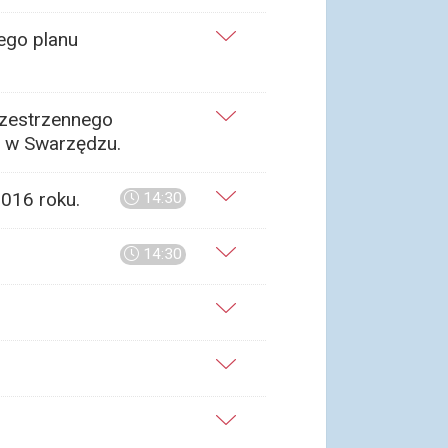
ego planu
rzestrzennego
j w Swarzędzu.
016 roku.
14:30
14:30