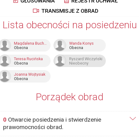
GŁOSOWANIA
REJESTR UCHWAŁ
TRANSMISJE Z OBRAD
Lista obecności na posiedzeniu
Magdalena Buchholz
Wanda Konys
Obecna
Obecna
Teresa Rucińska
Ryszard Wiczyński
Obecna
Nieobecny
Joanna Wojtysiak
Obecna
Porządek obrad
0
Otwarcie posiedzenia i stwierdzenie
prawomocności obrad.