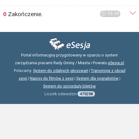
0
Zakończenie.
15:19
Portal informacyjny przygotowany w oparciu o system
zarządzania pracami Rady Gminy / Miasta i Powiatu
eSesja.pl
Polecamy:
System do zdalnych głosowań
|
Transmisje z obrad
sesji
|
Napisy do filmów z sesji
|
System dla sygnalistów
|
System do sprzedaży biletów
Licznik odwiedzin
479298