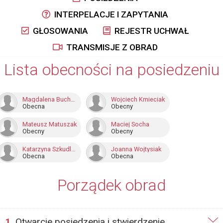
INTERPELACJE I ZAPYTANIA
GŁOSOWANIA
REJESTR UCHWAŁ
TRANSMISJE Z OBRAD
Lista obecności na posiedzeniu
Magdalena Buchholz
Wojciech Kmieciak
Obecna
Obecny
Mateusz Matuszak
Maciej Socha
Obecny
Obecny
Katarzyna Szkudlarek
Joanna Wojtysiak
Obecna
Obecna
Porządek obrad
1.
Otwarcie posiedzenia i stwierdzenie