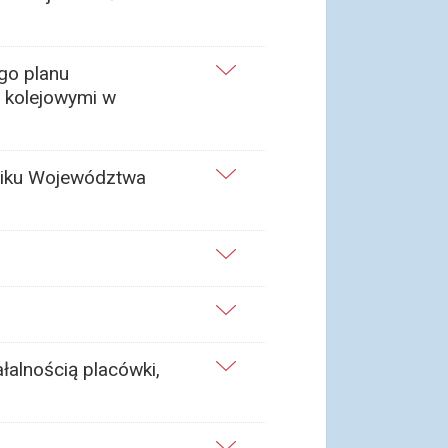
go planu
 kolejowymi w
jmiku Województwa
łalnością placówki,